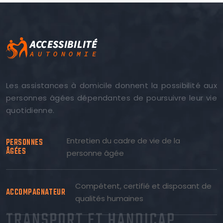
Les assistances à domicile donnent la possibilité aux
personnes âgées dépendantes de poursuivre leur vie
quotidienne.
Entretien du cadre de vie de la
PERSONNES
ÂGÉES
personne âgée
Compétent, certifié et disposant de
ACCOMPAGNATEUR
qualités humaines
TRANSPORT ET HANDICAP